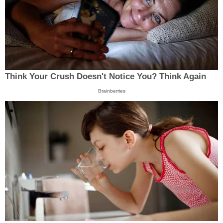
Think Your Crush Doesn't Notice You? Think Again
Brainberries