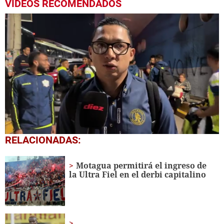
VIDEOS RECOMENDADOS
0
RELACIONADAS:
seconds
of
8
Motagua permitirá el ingreso de
minutes,
la Ultra Fiel en el derbi capitalino
4
seconds