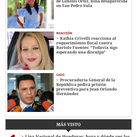
de Génesis Ortiz, niña desaparecida
en San Pedro Sula
REACCIÓN
Kathia Crivelli reacciona al
requerimiento fiscal contra
Bartolo Fuentes: "Todavía sigo
esperando una disculpa"
CASO
Procuraduría General de la
República pedirá prisión
preventiva para Juan Orlando
Hernández
MÁS VISTO
Liga Nacional de Honduras: hora y dónde ver los