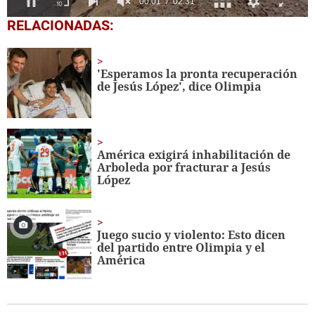
0
RELACIONADAS:
seconds
of
2
minutes,
'Esperamos la pronta recuperación
31
de Jesús López', dice Olimpia
seconds
América exigirá inhabilitación de
Arboleda por fracturar a Jesús
López
Juego sucio y violento: Esto dicen
del partido entre Olimpia y el
América