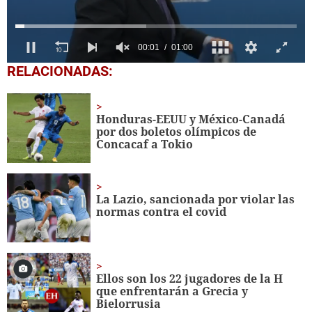
0
RELACIONADAS:
seconds
of
1
minute,
Honduras-EEUU y México-Canadá
0
por dos boletos olímpicos de
Concacaf a Tokio
La Lazio, sancionada por violar las
normas contra el covid
Ellos son los 22 jugadores de la H
que enfrentarán a Grecia y
Bielorrusia