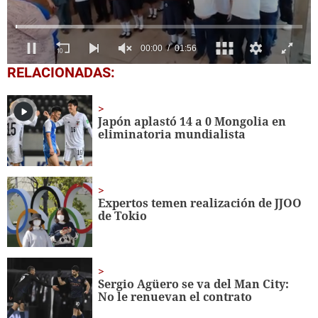
0
RELACIONADAS:
seconds
of
1
minute,
Japón aplastó 14 a 0 Mongolia en
56
eliminatoria mundialista
seconds
Expertos temen realización de JJOO
de Tokio
Sergio Agüero se va del Man City:
No le renuevan el contrato