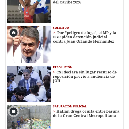
del Caribe 2026
SOLICITUD
Por "peligro de fuga", el MP y la
PGR piden detención judicial
contra Juan Orlando Hernández
RESOLUCIÓN
CSJ declara sin lugar recurso de
reposición previo a audiencia de
JOH
SATURACIÓN POLICIAL
Hallan droga oculta entre basura
de la Gran Central Metropolitana