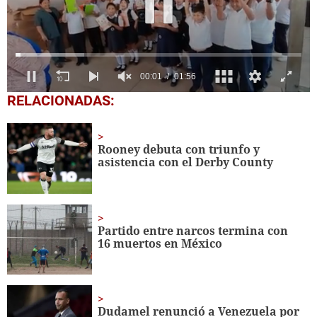
0
RELACIONADAS:
seconds
of
1
minute,
Rooney debuta con triunfo y
56
asistencia con el Derby County
seconds
Partido entre narcos termina con
16 muertos en México
Dudamel renunció a Venezuela por