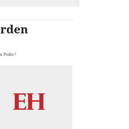
erden
in Pedro?