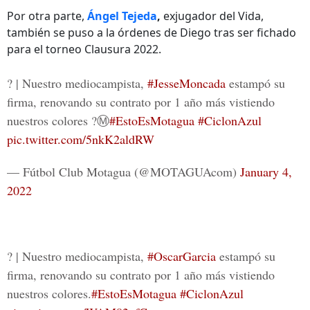
Por otra parte,
Ángel Tejeda
,
exjugador del Vida,
también se puso a la órdenes de Diego tras ser fichado
para el torneo Clausura 2022.
? | Nuestro mediocampista,
#JesseMoncada
estampó su
firma, renovando su contrato por 1 año más vistiendo
nuestros colores ?Ⓜ️
#EstoEsMotagua
#CiclonAzul
pic.twitter.com/5nkK2aldRW
— Fútbol Club Motagua (@MOTAGUAcom)
January 4,
2022
? | Nuestro mediocampista,
#OscarGarcia
estampó su
firma, renovando su contrato por 1 año más vistiendo
nuestros colores.
#EstoEsMotagua
#CiclonAzul