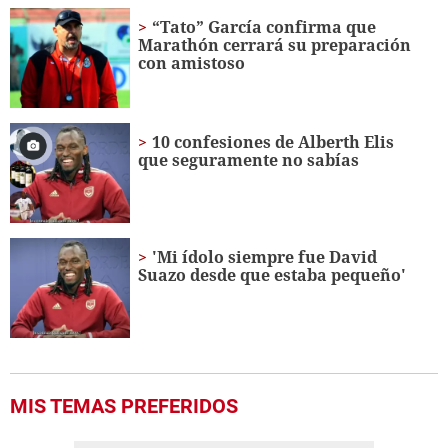
of
1
“Tato” García confirma que
minute,
Marathón cerrará su preparación
41
con amistoso
seconds
10 confesiones de Alberth Elis
que seguramente no sabías
'Mi ídolo siempre fue David
Suazo desde que estaba pequeño'
MIS TEMAS PREFERIDOS