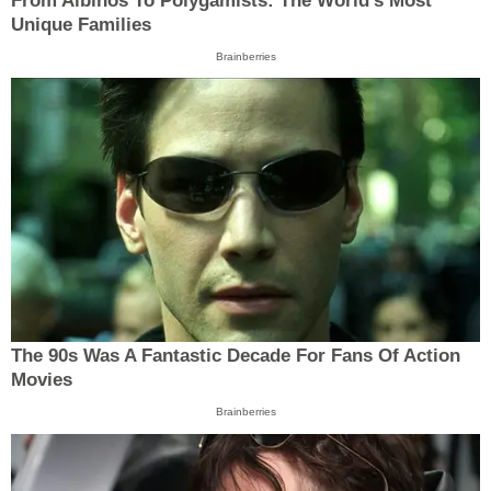
From Albinos To Polygamists: The World's Most
Unique Families
Brainberries
The 90s Was A Fantastic Decade For Fans Of Action
Movies
Brainberries