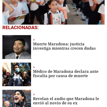
0
RELACIONADAS:
seconds
of
1
minute,
Muerte Maradona: justicia
56
investiga mientras crecen dudas
seconds
Médico de Maradona declara ante
fiscalía por causa de muerte
Revelan el audio que Maradona le
envió al novio de su ex