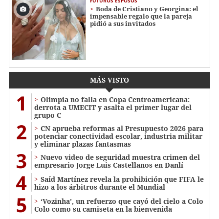
FUTUROS ESPOSOS
Boda de Cristiano y Georgina: el
impensable regalo que la pareja
pidió a sus invitados
MÁS VISTO
1
Olimpia no falla en Copa Centroamericana:
derrota a UMECIT y asalta el primer lugar del
grupo C
2
CN aprueba reformas al Presupuesto 2026 para
potenciar conectividad escolar, industria militar
y eliminar plazas fantasmas
3
Nuevo video de seguridad muestra crimen del
empresario Jorge Luis Castellanos en Danlí
4
Saíd Martínez revela la prohibición que FIFA le
hizo a los árbitros durante el Mundial
5
‘Vozinha’, un refuerzo que cayó del cielo a Colo
Colo como su camiseta en la bienvenida