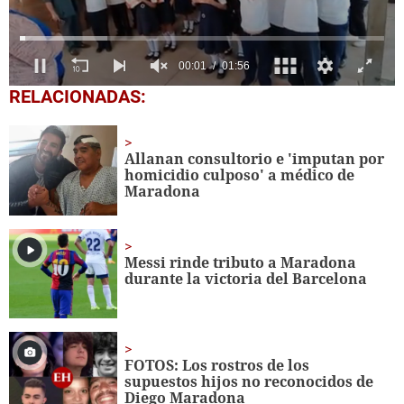
1
RELACIONADAS:
second
of
1
minute,
Allanan consultorio e 'imputan por
56
homicidio culposo' a médico de
seconds
Maradona
Messi rinde tributo a Maradona
durante la victoria del Barcelona
FOTOS: Los rostros de los
supuestos hijos no reconocidos de
Diego Maradona