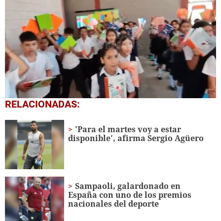
0
RELACIONADAS:
seconds
of
1
'Para el martes voy a estar
minute,
disponible', afirma Sergio Agüero
56
seconds
Sampaoli, galardonado en
España con uno de los premios
nacionales del deporte