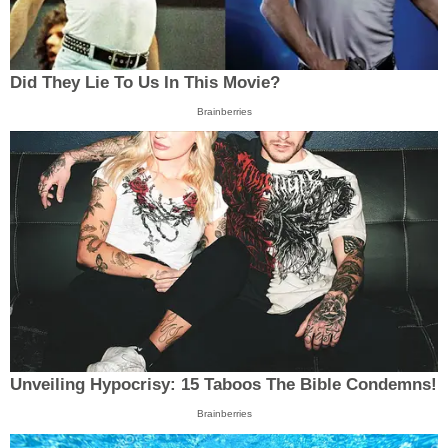
Did They Lie To Us In This Movie?
Brainberries
Unveiling Hypocrisy: 15 Taboos The Bible Condemns!
Brainberries