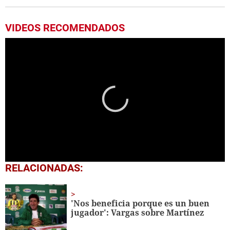
VIDEOS RECOMENDADOS
0
RELACIONADAS:
seconds
of
1
minute,
'Nos beneficia porque es un buen
56
jugador': Vargas sobre Martínez
seconds