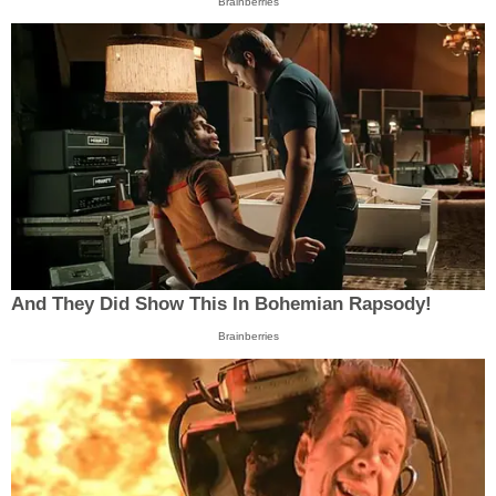
Brainberries
And They Did Show This In Bohemian Rapsody!
Brainberries