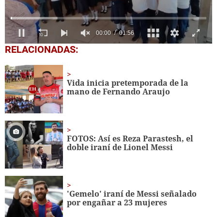
0
RELACIONADAS:
seconds
of
1
minute,
Vida inicia pretemporada de la
56
mano de Fernando Araujo
seconds
FOTOS: Así es Reza Parastesh, el
doble iraní de Lionel Messi
'Gemelo' iraní de Messi señalado
por engañar a 23 mujeres