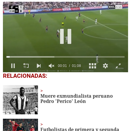
0
RELACIONADAS:
seconds
of
1
minute,
Muere exmundialista peruano
8
Pedro 'Perico' León
seconds
Futbolistas de primera y segunda