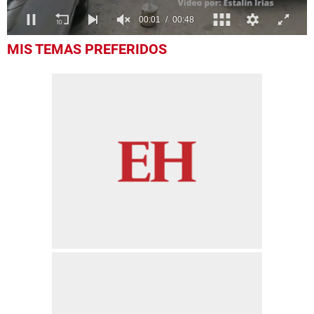
0
MIS TEMAS PREFERIDOS
seconds
of
49
seconds