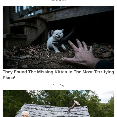
Brainberries
They Found The Missing Kitten In The Most Terrifying
Place!
Buzz Day