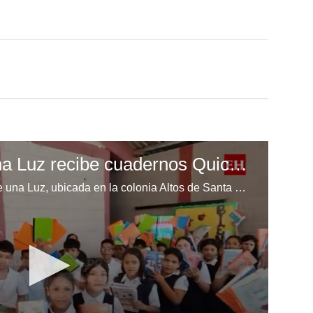
Escuela Enciende una Luz recibe cuadernos Quick, gracias a la Maratón del Saber
Los niños de la escuela Enciende una Luz, ubicada en la colonia Altos de Santa Rosa, al sur de Tegucigalpa, recibieron cuadernos Quick como parte de la Campaña Maratón del Saber.