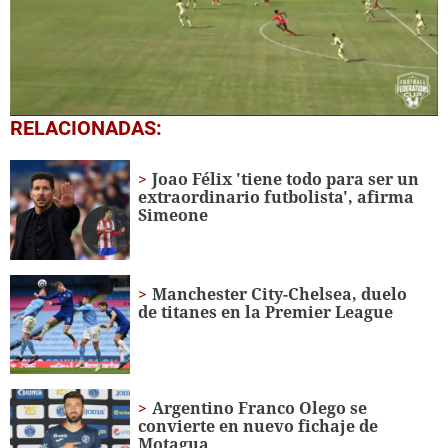
0
RELACIONADAS:
seconds
of
52
Joao Félix 'tiene todo para ser un
seconds
extraordinario futbolista', afirma
Simeone
Manchester City-Chelsea, duelo
de titanes en la Premier League
Argentino Franco Olego se
convierte en nuevo fichaje de
Motagua