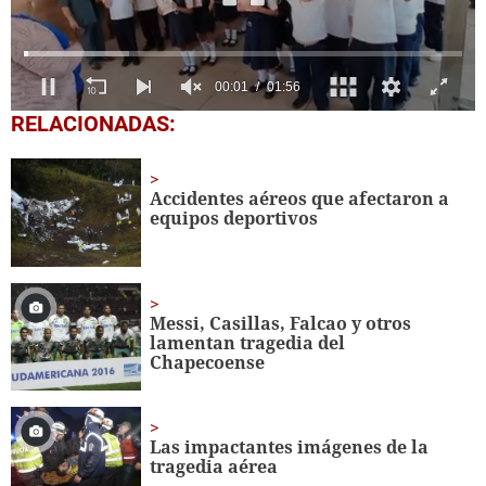
0
RELACIONADAS:
seconds
of
1
minute,
Accidentes aéreos que afectaron a
56
equipos deportivos
seconds
Messi, Casillas, Falcao y otros
lamentan tragedia del
Chapecoense
Las impactantes imágenes de la
tragedia aérea