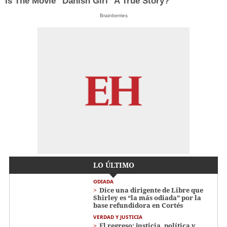
Is The Movie "Danish Girl" A True Story?
Brainberries
LO ÚLTIMO
ODIADA
Dice una dirigente de Libre que
Shirley es “la más odiada” por la
base refundidora en Cortés
VERDAD Y JUSTICIA
El regreso: justicia, política y