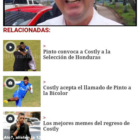
0
RELACIONADAS:
of
2
minutes,
1
Pinto convoca a Costly a la
second
Selección de Honduras
Costly acepta el llamado de Pinto a
la Bicolor
Los mejores memes del regreso de
Costly