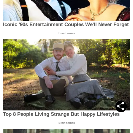
Iconic '90s Entertainment Couples We'll Never Forget
Brainberries
Top 8 People Living Strange But Happy Lifestyles
Brainberries