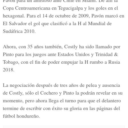
Pavón
para un amistoso ante
Chile en Miami
. De allí la
Copa Centroamericana en Tegucigalpa
y los goles en el
hexagonal. Para el
14 de octubre de 2009, Pavón marcó en
El Salvador el gol que clasificó a la H al Mundial de
Sudáfrica 2010.
Ahora, con
35 años también, Costly
ha sido llamado por
Pinto
para los juegos ante Estados Unidos y Trinidad &
Tobago
, con el fin de poder empujar
la H rumbo a Rusia
2018.
La negociación después de tres años de pelea y ausencia
de
Costly,
sólo el
Cochero
y
Pinto
la podrán revelar en su
momento, pero ahora llega el turno para que el delantero
termine de escribir con éxito su gloria en
las páginas del
fútbol hondureño.