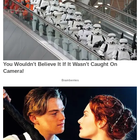
You Wouldn't Believe It If It Wasn't Caught On
Camera!
Brainberries