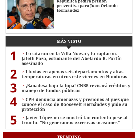
República pedirá prisión
preventiva para Juan Orlando
Hernández
MÁS VISTO
1
Lo citaron en la Villa Nueva y lo raptaron:
Jafeth Pozo, estudiante del Abelardo R. Fortín
asesinado
2
Lluvias en apenas seis departamentos y altas
temperaturas en otros este viernes en Honduras
3
¡Banadesa bajo la lupa! CNBS revisará créditos y
manejo de fondos públicos
4
CPH denuncia amenazas y presiones al juez que
conoce el caso de Roosevelt Hernández y pide su
protección
5
Javier López no se mostró tan contento pese al
triunfo: "No generamos excesivas ocasiones"
TRENDING