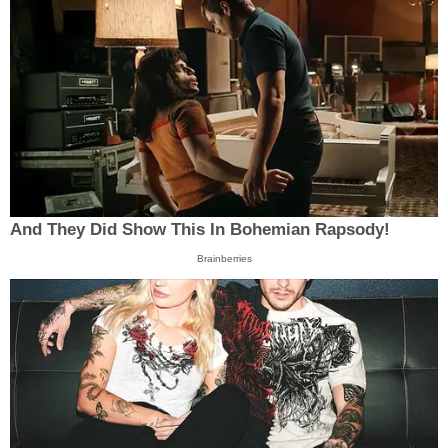
And They Did Show This In Bohemian Rapsody!
Brainberries