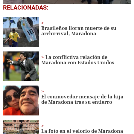
0
RELACIONADAS:
seconds
of
1
minute,
Brasileños lloran muerte de su
56
archirrival, Maradona
seconds
La conflictiva relación de
Maradona con Estados Unidos
El conmovedor mensaje de la hija
de Maradona tras su entierro
La foto en el velorio de Maradona