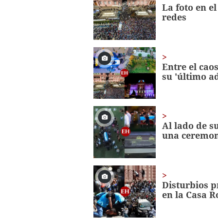
minute,
La foto en e
56
redes
seconds
Volume
0%
Entre el cao
su 'último a
Al lado de s
una ceremon
Disturbios p
en la Casa 