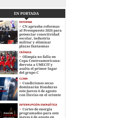
EN PORTADA
REFORMA
CN aprueba reformas
al Presupuesto 2026 para
potenciar conectividad
escolar, industria
militar y eliminar
plazas fantasmas
CRÓNICA
Olimpia no falla en
Copa Centroamericana:
derrota a UMECIT y
asalta el primer lugar
del grupo C
CLIMA
Condiciones secas
dominarán Honduras
este jueves 6 de agosto
con lluvias en el oriente
INTERRUPCIÓN ENERGÉTICA
Cortes de energía
programados para este
jueves 6 de agosto en