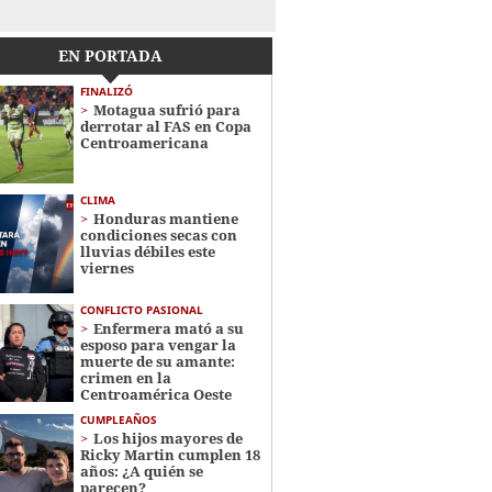
EN PORTADA
FINALIZÓ
Motagua sufrió para
derrotar al FAS en Copa
Centroamericana
CLIMA
Honduras mantiene
condiciones secas con
lluvias débiles este
viernes
CONFLICTO PASIONAL
Enfermera mató a su
esposo para vengar la
muerte de su amante:
crimen en la
Centroamérica Oeste
CUMPLEAÑOS
Los hijos mayores de
Ricky Martin cumplen 18
años: ¿A quién se
parecen?