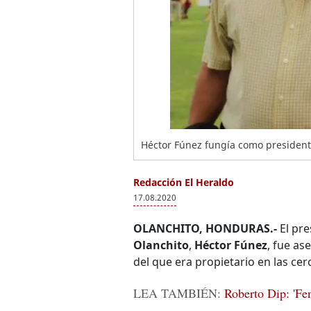
Héctor Fúnez fungía como president
Redacción El Heraldo
17.08.2020
OLANCHITO, HONDURAS.-
El pre
Olanchito
,
Héctor Fúnez
, fue as
del que era propietario en las cer
LEA TAMBIÉN:
Roberto Dip: 'Fen