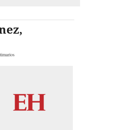
nez,
ctimarios