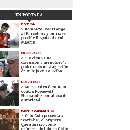
EN PORTADA
DECISIÓN
Bombazo: Rodri elige
al Barcelona y enfría su
posible llegada al Real
Madrid
CONDENABLE
"Tuvimos una
discusión y me golpeó":
padre denuncia agresión
de su hijo en La Ceiba
NUEVO CASO
MP reactiva denuncia
contra Roosevelt
Hernández por abuso de
autoridad
¡GRAN RECIBIMIENTO!
Colo Colo presenta a
‘Vozinha’, el arquero
que aterrizó como
refuerzo de lujo en Chile