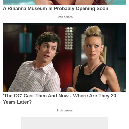
A Rihanna Museum Is Probably Opening Soon
Brainberries
'The OC' Cast Then And Now - Where Are They 20
Years Later?
Brainberries