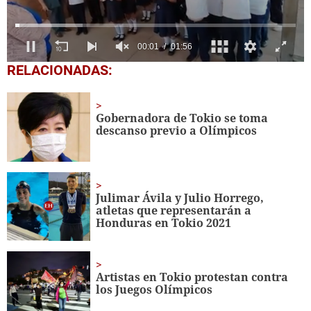
0
RELACIONADAS:
seconds
of
1
minute,
Gobernadora de Tokio se toma
56
descanso previo a Olímpicos
seconds
Julimar Ávila y Julio Horrego,
atletas que representarán a
Honduras en Tokio 2021
Artistas en Tokio protestan contra
los Juegos Olímpicos