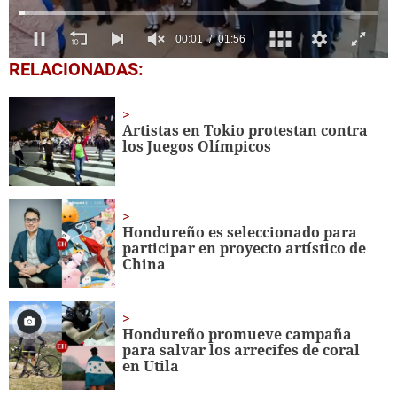
0
RELACIONADAS:
of
1
minute,
56
Artistas en Tokio protestan contra
seconds
los Juegos Olímpicos
Hondureño es seleccionado para
participar en proyecto artístico de
China
Hondureño promueve campaña
para salvar los arrecifes de coral
en Utila