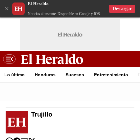
El Heraldo
×
Descargar
Noticias al instante. Disponible en Google y IOS
Lo último
Honduras
Sucesos
Entretenimiento
Trujillo