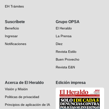
EH Trámites
Opinión
Suscríbete
Grupo OPSA
EH Verifica
Beneficio
El Heraldo
Fotogalerías
Ingresar
La Prensa
Deportes
Notificaciones
Diez
Videos
Revista Estilo
Hondureños en el mundo
Buen Provecho
Revista E&N
Suscripción
Acerca de El Heraldo
Edición impresa
Visión y Misión
Politicas de privacidad
Principios de aplicación de IA