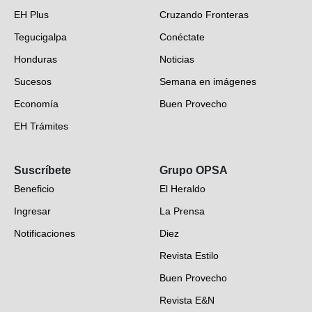
EH Plus
Cruzando Fronteras
Tegucigalpa
Conéctate
Honduras
Noticias
Sucesos
Semana en imágenes
Economía
Buen Provecho
EH Trámites
Opinión
Suscríbete
Grupo OPSA
EH Verifica
Beneficio
El Heraldo
Fotogalerías
Ingresar
La Prensa
Deportes
Notificaciones
Diez
Videos
Revista Estilo
Hondureños en el mundo
Buen Provecho
Revista E&N