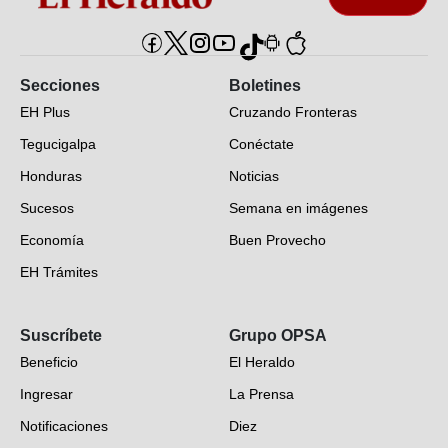
Secciones
Boletines
EH Plus
Cruzando Fronteras
Tegucigalpa
Conéctate
Honduras
Noticias
Sucesos
Semana en imágenes
Economía
Buen Provecho
EH Trámites
Opinión
Suscríbete
Grupo OPSA
EH Verifica
Beneficio
El Heraldo
Fotogalerías
Ingresar
La Prensa
Deportes
Notificaciones
Diez
Videos