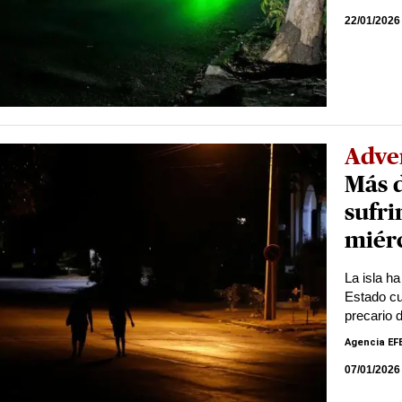
22/01/2026
Adve
Más d
sufri
miér
La isla ha
Estado cub
precario 
Agencia EF
07/01/2026