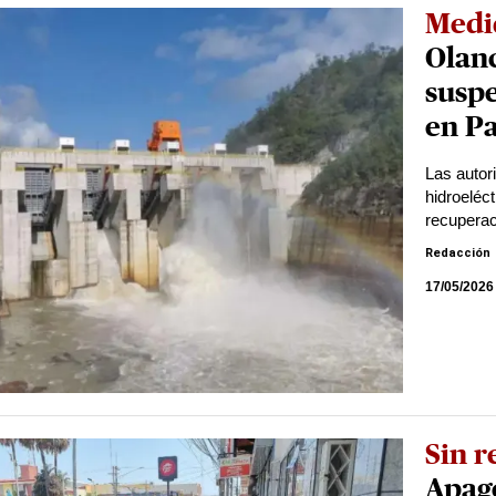
Medi
Olanc
susp
en Pa
Las autor
hidroeléc
recuperac
Redacción
17/05/2026
Sin r
Apago