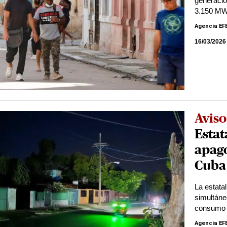
generaci
3.150 M
Agencia EF
16/03/2026
Aviso
Estat
apag
Cuba 
La estata
simultáne
consumo 
Agencia EF