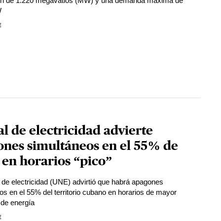
ón de 1.220 megavatios (MW) y una demanda máxima de
W
E
al de electricidad advierte
ones simultáneos en el 55% de
en horarios “pico”
l de electricidad (UNE) advirtió que habrá apagones
os en el 55% del territorio cubano en horarios de mayor
de energía
E