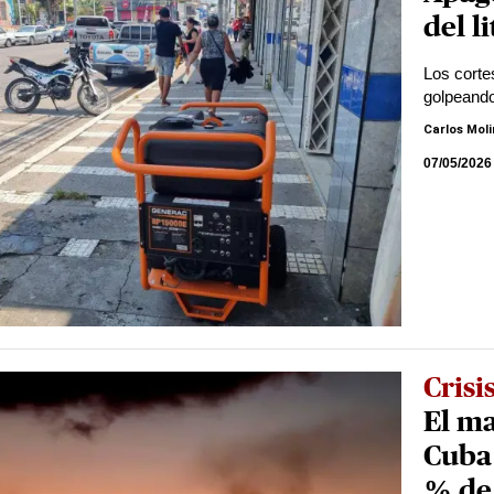
del l
Los corte
golpeando
Carlos Mol
07/05/2026
Crisi
El ma
Cuba 
% de 