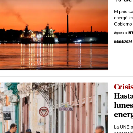
El país c
energétic
Gobierno
Agencia EF
04/04/2026
Crisi
Hast
lunes
energ
La UNE pr