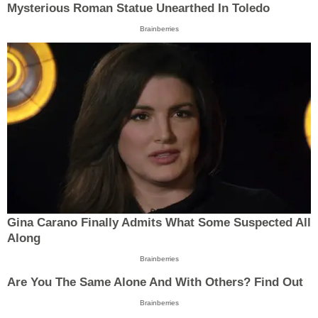
Mysterious Roman Statue Unearthed In Toledo
Brainberries
Gina Carano Finally Admits What Some Suspected All
Along
Brainberries
Are You The Same Alone And With Others? Find Out
Brainberries