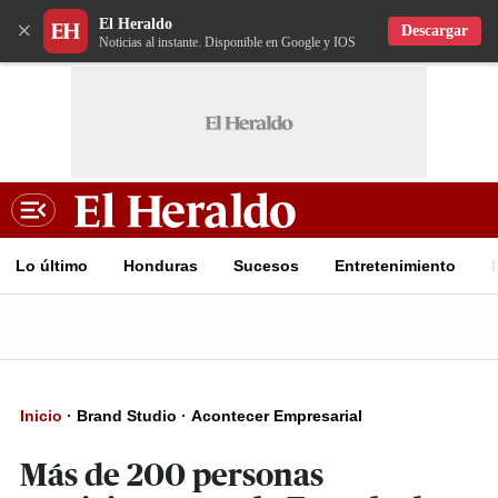
El Heraldo
×
Descargar
Noticias al instante. Disponible en Google y IOS
Lo último
Honduras
Sucesos
Entretenimiento
Inicio
·
Brand Studio
·
Acontecer Empresarial
Más de 200 personas