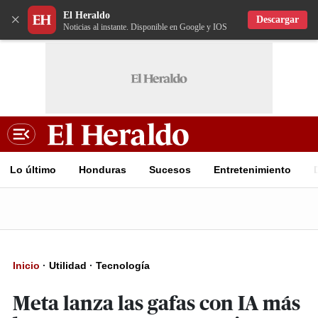
El Heraldo
×
Descargar
Noticias al instante. Disponible en Google y IOS
Lo último
Honduras
Sucesos
Entretenimiento
Inicio
·
Utilidad
·
Tecnología
Meta lanza las gafas con IA más