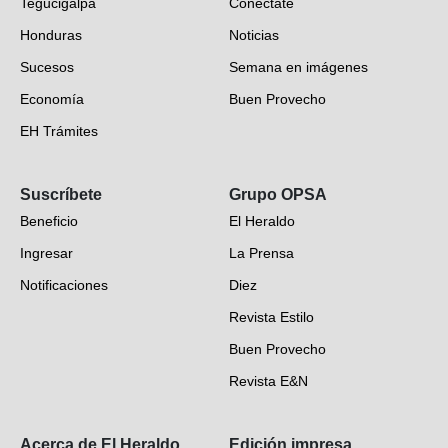
Tegucigalpa
Conéctate
Honduras
Noticias
Sucesos
Semana en imágenes
Economía
Buen Provecho
EH Trámites
Opinión
Suscríbete
Grupo OPSA
EH Verifica
Beneficio
El Heraldo
Fotogalerías
Ingresar
La Prensa
Deportes
Notificaciones
Diez
Videos
Revista Estilo
Hondureños en el mundo
Buen Provecho
Revista E&N
Suscripción
Acerca de El Heraldo
Edición impresa