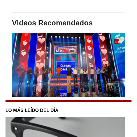
Videos Recomendados
0
seconds
of
LO MÁS LEÍDO DEL DÍA
41
seconds