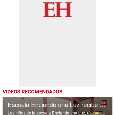
VIDEOS RECOMENDADOS
Escuela Enciende una Luz recibe cuadernos Quick, gracias a la Maratón del Saber
Los niños de la escuela Enciende una Luz, ubicada en la colonia Altos de Santa Rosa, al sur de Tegucigalpa, recibieron cuadernos Quick como parte de la Campaña Maratón del Saber.