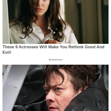
These 9 Actresses Will Make You Rethink Good And
Evil!
Brainberries