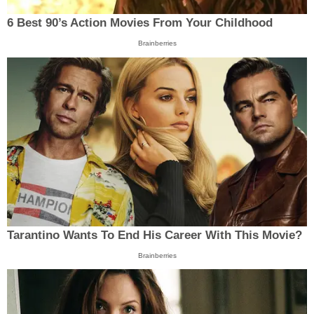
6 Best 90’s Action Movies From Your Childhood
Brainberries
Tarantino Wants To End His Career With This Movie?
Brainberries