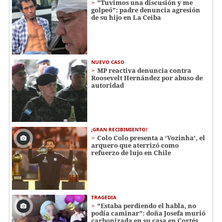
"Tuvimos una discusión y me
golpeó": padre denuncia agresión
de su hijo en La Ceiba
NUEVO CASO
MP reactiva denuncia contra
Roosevelt Hernández por abuso de
autoridad
¡GRAN RECIBIMIENTO!
Colo Colo presenta a ‘Vozinha’, el
arquero que aterrizó como
refuerzo de lujo en Chile
TRAGEDIA
"Estaba perdiendo el habla, no
podía caminar": doña Josefa murió
carbonizada en su casa en Cortés