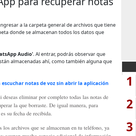
App para recuperar notas
ingresar a la carpeta general de archivos que tiene
carpeta donde se almacenan todos los datos que
atsApp Audio'
. Al entrar, podrás observar que
 están almacenadas ahí, como también alguna que
1
escuchar notas de voz sin abrir la aplicación
si deseas eliminar por completo todas las notas de
2
perar la que borraste. De igual manera, para
 es su fecha de recibida.
3
 los archivos que se almacenan en tu teléfono, ya
 y ocupan mucho espacio adicional de información