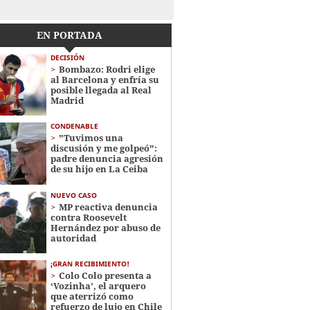
EN PORTADA
DECISIÓN
Bombazo: Rodri elige
al Barcelona y enfría su
posible llegada al Real
Madrid
CONDENABLE
"Tuvimos una
discusión y me golpeó":
padre denuncia agresión
de su hijo en La Ceiba
NUEVO CASO
MP reactiva denuncia
contra Roosevelt
Hernández por abuso de
autoridad
¡GRAN RECIBIMIENTO!
Colo Colo presenta a
‘Vozinha’, el arquero
que aterrizó como
refuerzo de lujo en Chile