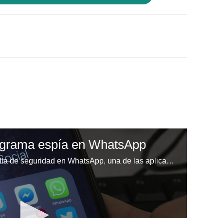
rograma espía en WhatsApp
Un grupo de hackers halló una falla de seguridad en WhatsApp, una de las aplicaciones de mensajería más utilizadas del mundo, e instaló un programa espía en teléfonos, afirmó el martes la compañía.