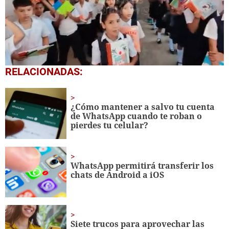
0
RELACIONADAS:
seconds
of
1
minute,
¿Cómo mantener a salvo tu cuenta
56
de WhatsApp cuando te roban o
seconds
pierdes tu celular?
WhatsApp permitirá transferir los
chats de Android a iOS
Siete trucos para aprovechar las