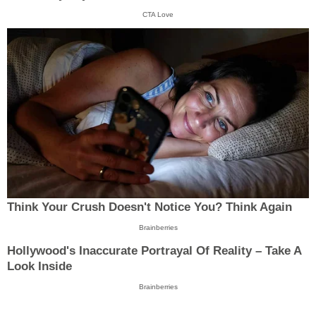
CTA Love
Think Your Crush Doesn't Notice You? Think Again
Brainberries
Hollywood's Inaccurate Portrayal Of Reality – Take A
Look Inside
Brainberries