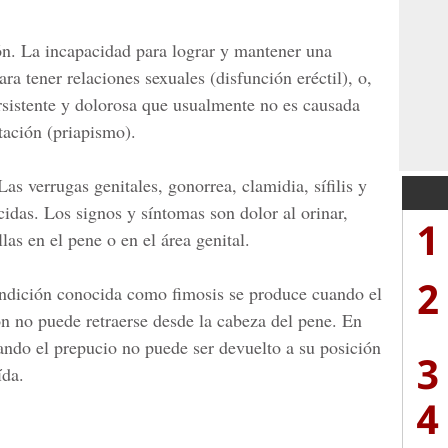
ón.
La incapacidad para lograr y mantener una
ra tener relaciones sexuales (disfunción eréctil), o,
sistente y dolorosa que usualmente no es causada
itación (priapismo).
Las verrugas genitales, gonorrea, clamidia, sífilis y
cidas. Los signos y síntomas son dolor al orinar,
1
las en el pene o en el área genital.
2
ndición conocida como fimosis se produce cuando el
ón no puede retraerse desde la cabeza del pene. En
uando el prepucio no puede ser devuelto a su posición
3
ída.
4