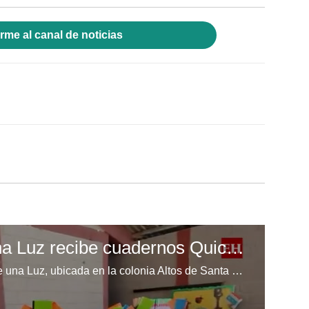
rme al canal de noticias
Escuela Enciende una Luz recibe cuadernos Quick, gracias a la Maratón del Saber
Los niños de la escuela Enciende una Luz, ubicada en la colonia Altos de Santa Rosa, al sur de Tegucigalpa, recibieron cuadernos Quick como parte de la Campaña Maratón del Saber.