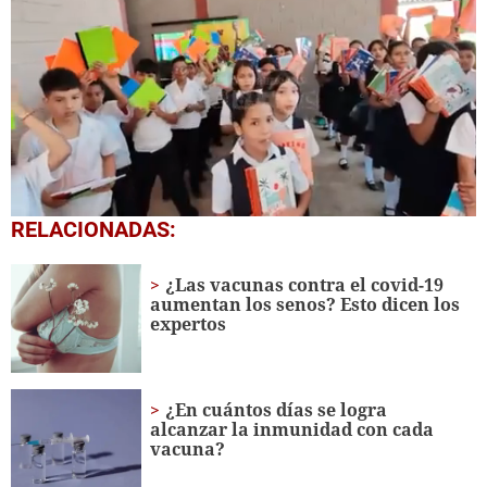
0
RELACIONADAS:
of
1
minute,
¿Las vacunas contra el covid-19
56
aumentan los senos? Esto dicen los
seconds
expertos
¿En cuántos días se logra
alcanzar la inmunidad con cada
vacuna?