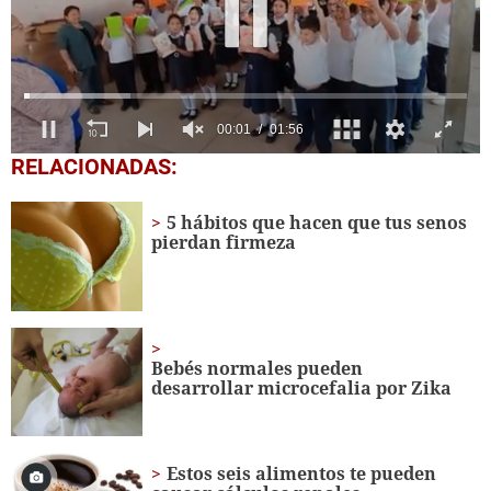
0
RELACIONADAS:
seconds
of
1
5 hábitos que hacen que tus senos
minute,
pierdan firmeza
56
seconds
Bebés normales pueden
desarrollar microcefalia por Zika
Estos seis alimentos te pueden