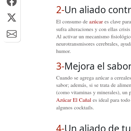
2-
Un aliado contr
El consumo de
azúcar
es clave para
sufra alteraciones y con ellas cris
Al activar un mecanismo fisiológi
neurotransmisores cerebrales, ayud
humor.
3-
Mejora el sabor
Cuando se agrega azúcar a cereales,
sabor; además, si se trata de alime
(como vitaminas y minerales), un p
Azúcar El Cañal
es ideal para todo
algunos cocktails.
4-
Un aliado de tu