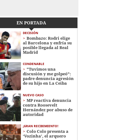
EN PORTADA
DECISIÓN
Bombazo: Rodri elige
al Barcelona y enfría su
posible llegada al Real
Madrid
CONDENABLE
"Tuvimos una
discusión y me golpeó":
padre denuncia agresión
de su hijo en La Ceiba
NUEVO CASO
MP reactiva denuncia
contra Roosevelt
Hernández por abuso de
autoridad
¡GRAN RECIBIMIENTO!
Colo Colo presenta a
‘Vozinha’, el arquero