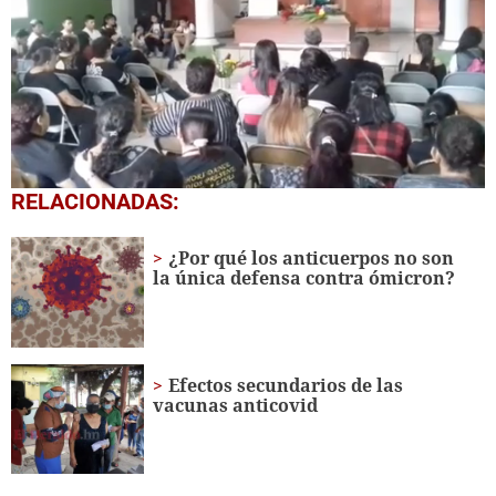
0
RELACIONADAS:
seconds
of
1
¿Por qué los anticuerpos no son
minute,
la única defensa contra ómicron?
2
seconds
Efectos secundarios de las
vacunas anticovid