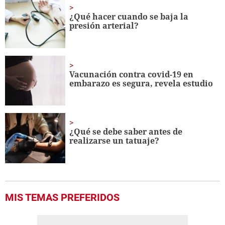
1
minute,
¿Qué hacer cuando se baja la
56
presión arterial?
seconds
Vacunación contra covid-19 en
embarazo es segura, revela estudio
¿Qué se debe saber antes de
realizarse un tatuaje?
MIS TEMAS PREFERIDOS