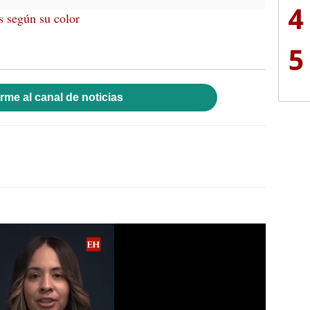
4
s según su color
5
rme al canal de noticias