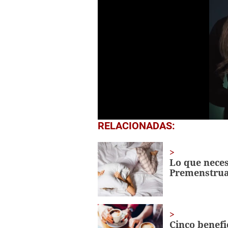
0
RELACIONADAS:
of
46
seconds
Volume
0%
Lo que neces
Premenstrua
Cinco benefi