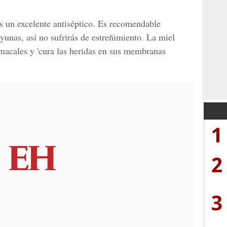
 un excelente antiséptico. Es recomendable
yunas, así no sufrirás de estreñimiento. La miel
omacales y 'cura las heridas en sus membranas
1
2
3