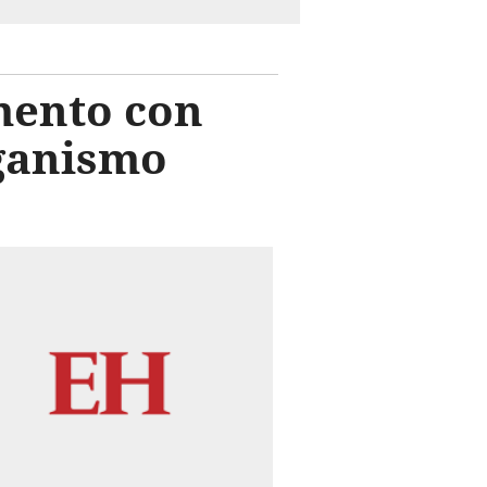
imento con
rganismo