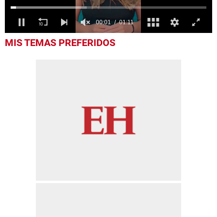
0
MIS TEMAS PREFERIDOS
of
1
minute,
11
seconds