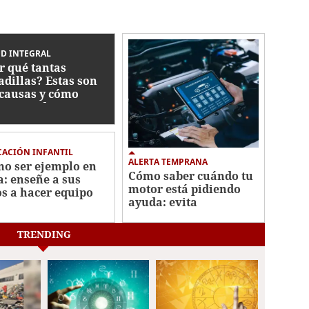
D INTEGRAL
r qué tantas
adillas? Estas son
 causas y cómo
ctan su descanso
ACIÓN INFANTIL
ALERTA TEMPRANA
o ser ejemplo en
Cómo saber cuándo tu
a: enseñe a sus
motor está pidiendo
os a hacer equipo
ayuda: evita
reparaciones costosas
TRENDING