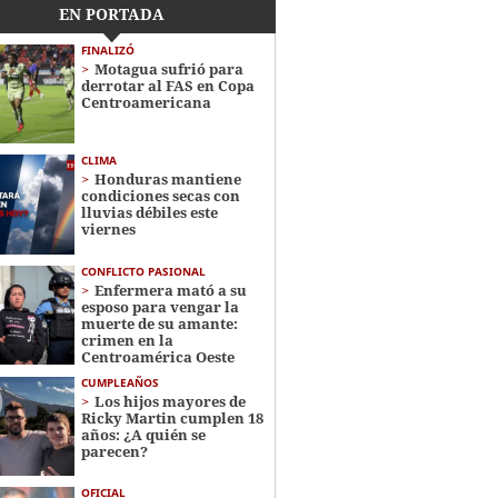
EN PORTADA
FINALIZÓ
Motagua sufrió para
derrotar al FAS en Copa
Centroamericana
CLIMA
Honduras mantiene
condiciones secas con
lluvias débiles este
viernes
CONFLICTO PASIONAL
Enfermera mató a su
esposo para vengar la
muerte de su amante:
crimen en la
Centroamérica Oeste
CUMPLEAÑOS
Los hijos mayores de
Ricky Martin cumplen 18
años: ¿A quién se
parecen?
OFICIAL