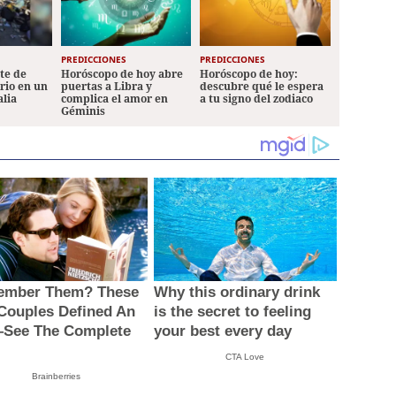
PREDICCIONES
PREDICCIONES
ete de
Horóscopo de hoy abre
Horóscopo de hoy:
ario en un
puertas a Libra y
descubre qué le espera
alia
complica el amor en
a tu signo del zodiaco
Géminis
mber Them? These
Why this ordinary drink
 Couples Defined An
is the secret to feeling
See The Complete
your best every day
CTA Love
Brainberries