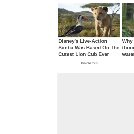
Disney’s Live-Action
Why 
Simba Was Based On The
thou
Cutest Lion Cub Ever
wate
Brainberries