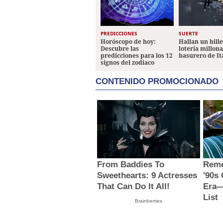
PREDICCIONES
SUERTE
Horóscopo de hoy:
Hallan un bill
Descubre las
lotería millon
predicciones para los 12
basurero de It
signos del zodiaco
CONTENIDO PROMOCIONADO
From Baddies To
Reme
Sweethearts: 9 Actresses
'90s
That Can Do It All!
Era—
List
Brainberries