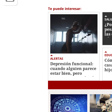
of
37
Te puede interesar:
seconds
Volume
0%
SALU
¿Po
pes
las
afe
EDUC
ALERTAS
Cóm
Depresión funcional:
cas
cuando alguien parece
hij
estar bien, pero
atraviesa un profundo
vacío