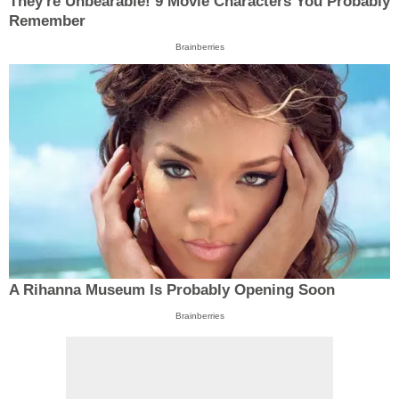
They're Unbearable! 9 Movie Characters You Probably
Remember
Brainberries
A Rihanna Museum Is Probably Opening Soon
Brainberries