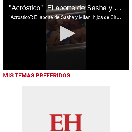
"Acróstico": El aporte de Sasha y Milan, hijos de Shakira, a la nueva canción de la colombiana
"Acróstico": El aporte de Sasha y Milan, hijos de Shakira, a la nueva canción de la colombiana
0
MIS TEMAS PREFERIDOS
seconds
of
28
seconds