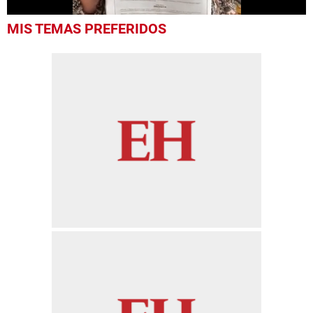
0
MIS TEMAS PREFERIDOS
seconds
of
45
seconds