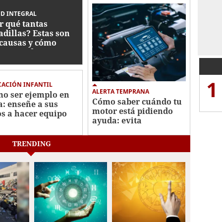
D INTEGRAL
r qué tantas
adillas? Estas son
 causas y cómo
ctan su descanso
1
ACIÓN INFANTIL
ALERTA TEMPRANA
o ser ejemplo en
Cómo saber cuándo tu
a: enseñe a sus
motor está pidiendo
os a hacer equipo
ayuda: evita
reparaciones costosas
TRENDING