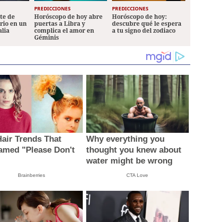
PREDICCIONES
PREDICCIONES
ete de
Horóscopo de hoy abre
Horóscopo de hoy:
ario en un
puertas a Libra y
descubre qué le espera
alia
complica el amor en
a tu signo del zodiaco
Géminis
Hair Trends That
Why everything you
amed "Please Don't
thought you knew about
water might be wrong
Brainberries
CTA Love