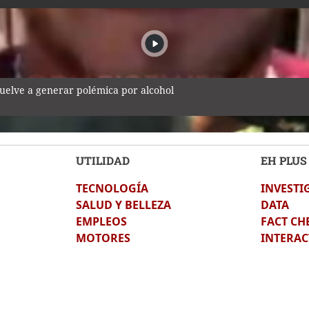
vuelve a generar polémica por alcohol
UTILIDAD
EH PLUS
TECNOLOGÍA
INVESTI
o tras no ser notificados de reprogramación de audiencia de Roo
SALUD Y BELLEZA
DATA
EMPLEOS
FACT CH
MOTORES
INTERAC
os fue contar los hechos" tras acudir al Juzgado Penal