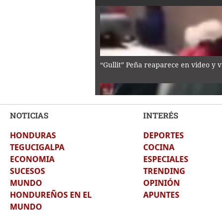
“Gullit” Peña reaparece en video y 
NOTICIAS
INTERÉS
HONDURAS
DEPORTES
Periodistas comparecen ante juzgad
TEGUCIGALPA
COCINA
ECONOMIA
ESPECIALES
SUCESOS
TRENDING
MUNDO
OPINIÓN
HONDUREÑOS EN EL
APUNTES
MUNDO
Rodrigo Wong Arévalo: "Lo que hicim