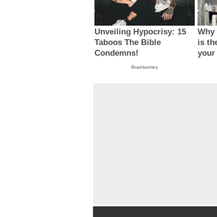
Unveiling Hypocrisy: 15
Why 
Taboos The Bible
is th
Condemns!
your
Brainberries