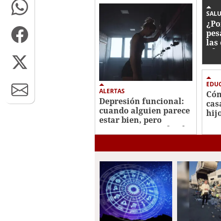
42
seconds
Volume
SALU
0%
¿Po
pes
las
afe
EDUC
ALERTAS
Cóm
Depresión funcional:
cas
cuando alguien parece
hij
estar bien, pero
atraviesa un profundo
vacío