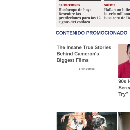
PREDICCIONES
SUERTE
Horóscopo de hoy:
Hallan un bill
Descubre las
lotería millon
predicciones para los 12
basurero de It
signos del zodiaco
CONTENIDO PROMOCIONADO
The Insane True Stories
Behind Cameron's
Biggest Films
Brainberries
90s 
Scre
Try"